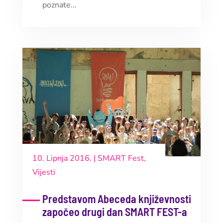
poznate...
10. Lipnja 2016.
|
SMART Fest
,
Vijesti
Predstavom Abeceda književnosti
započeo drugi dan SMART FEST-a