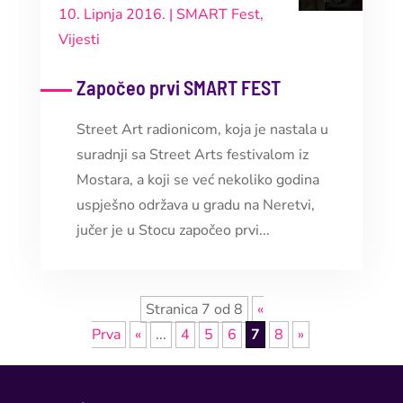
10. Lipnja 2016.
|
SMART Fest
,
Vijesti
Započeo prvi SMART FEST
Street Art radionicom, koja je nastala u
suradnji sa Street Arts festivalom iz
Mostara, a koji se već nekoliko godina
uspješno održava u gradu na Neretvi,
jučer je u Stocu započeo prvi...
Stranica 7 od 8
«
Prva
«
...
4
5
6
7
8
»