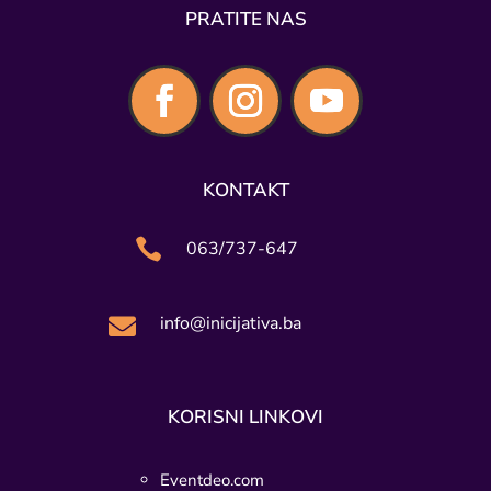
PRATITE NAS
KONTAKT

063/737-647
info@inicijativa.ba

KORISNI LINKOVI
Eventdeo.com