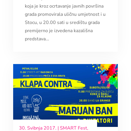
koja je kroz ocrtavanje javnih površina
grada promovirala uličnu umjetnost i u
Stocu, u 20.00 sati u središtu grada
premijerno je izvedena kazališna
predstava...
30. Svibnja 2017.
|
SMART Fest
,