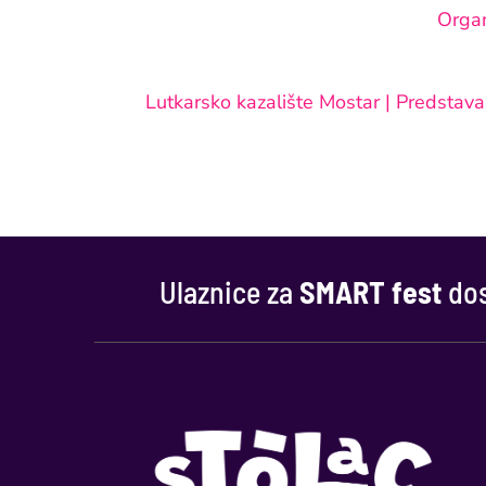
Organ
Lutkarsko kazalište Mostar | Predstava 
Ulaznice za
SMART fest
dos