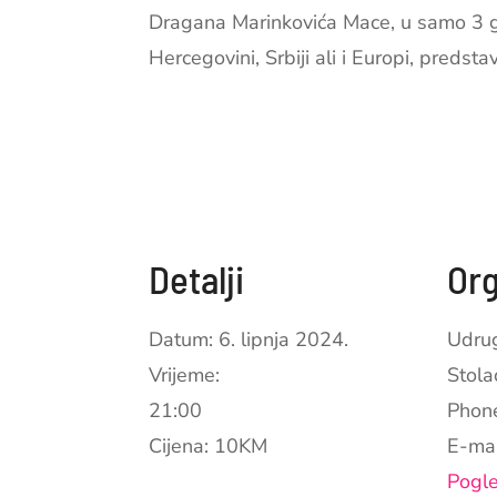
Dragana Marinkovića Mace, u samo 3 go
Hercegovini, Srbiji ali i Europi, predst
Detalji
Org
Datum:
6. lipnja 2024.
Udrug
Vrijeme:
Stola
21:00
Pho
Cijena:
10KM
E-ma
Pogle