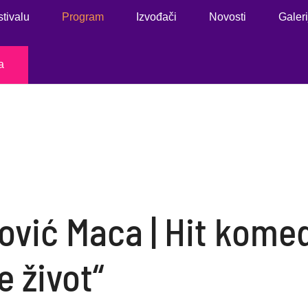
stivalu
Program
Izvođači
Novosti
Galeri
a
vić Maca | Hit komedi
e život“