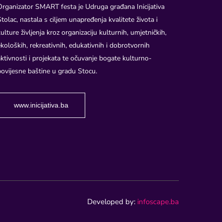
Organizator SMART festa je Udruga građana Inicijativa
Stolac, nastala s ciljem unapređenja kvalitete života i
kulture življenja kroz organizaciju kulturnih, umjetničkih,
ekoloških, rekreativnih, edukativnih i dobrotvornih
aktivnosti i projekata te očuvanje bogate kulturno-
povijesne baštine u gradu Stocu.
www.inicijativa.ba
Developed by:
infoscape.ba