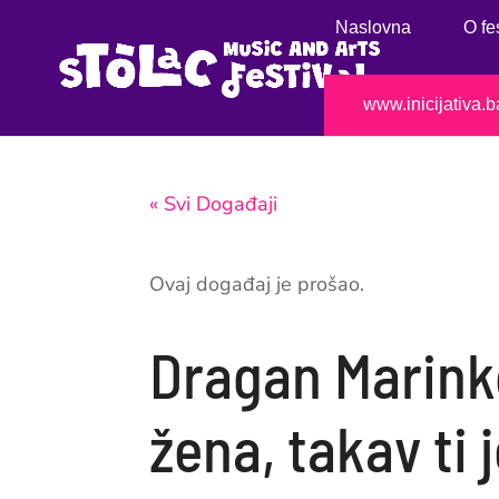
Naslovna
O fe
www.inicijativa.b
« Svi Događaji
Ovaj događaj je prošao.
Dragan Marinko
žena, takav ti j