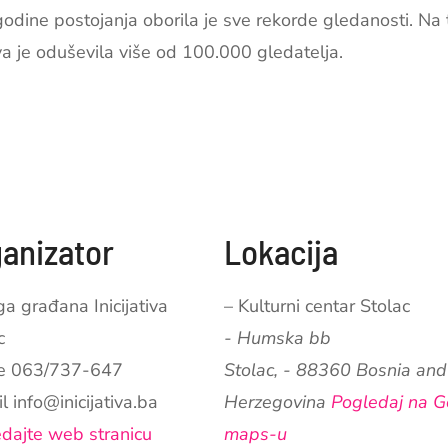
dine postojanja oborila je sve rekorde gledanosti. Na 
ava je oduševila više od 100.000 gledatelja.
anizator
Lokacija
a građana Inicijativa
– Kulturni centar Stolac
c
- Humska bb
ne
063/737-647
Stolac
,
-
88360
Bosnia and
il
info@inicijativa.ba
Herzegovina
Pogledaj na G
dajte web stranicu
maps-u