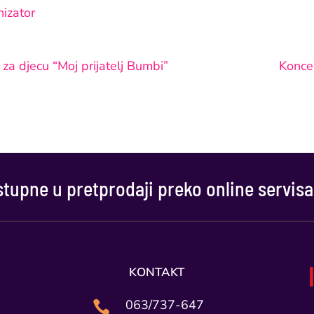
izator
za djecu “Moj prijatelj Bumbi”
Konce
tupne u pretprodaji preko online servisa
KONTAKT
063/737-647
