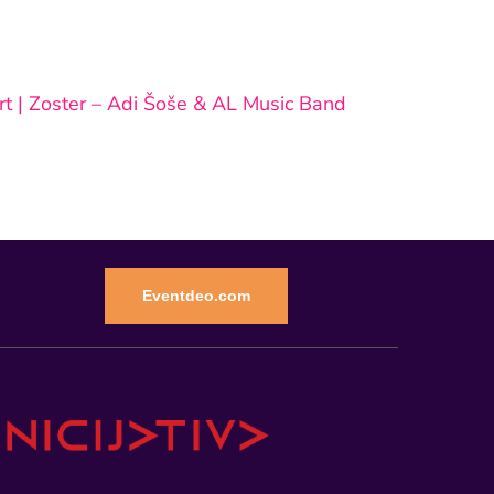
rt | Zoster – Adi Šoše & AL Music Band
Eventdeo.com