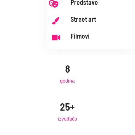
Predstave

Street art

Filmovi

8
godina
25+
izvođača