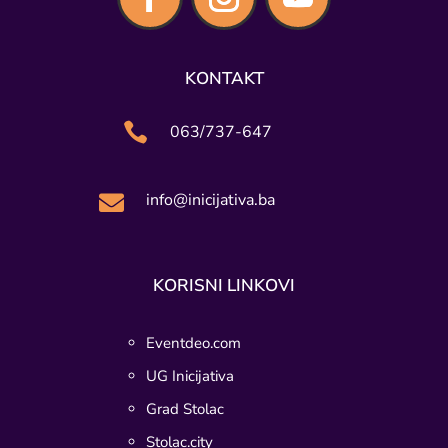
KONTAKT

063/737-647
info@inicijativa.ba

KORISNI LINKOVI
Eventdeo.com
UG Inicijativa
Grad Stolac
Stolac.city