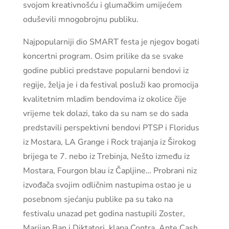
svojom kreativnošću i glumačkim umijećem
oduševili mnogobrojnu publiku.
Najpopularniji dio SMART festa je njegov bogati
koncertni program. Osim prilike da se svake
godine publici predstave popularni bendovi iz
regije, želja je i da festival posluži kao promocija
kvalitetnim mladim bendovima iz okolice čije
vrijeme tek dolazi, tako da su nam se do sada
predstavili perspektivni bendovi PTSP i Floridus
iz Mostara, LA Grange i Rock trajanja iz Širokog
brijega te 7. nebo iz Trebinja, Nešto između iz
Mostara, Fourgon blau iz Čapljine… Probrani niz
izvođača svojim odličnim nastupima ostao je u
posebnom sjećanju publike pa su tako na
festivalu unazad pet godina nastupili Zoster,
Marijan Ban i Diktatori, klapa Contra, Ante Cash,