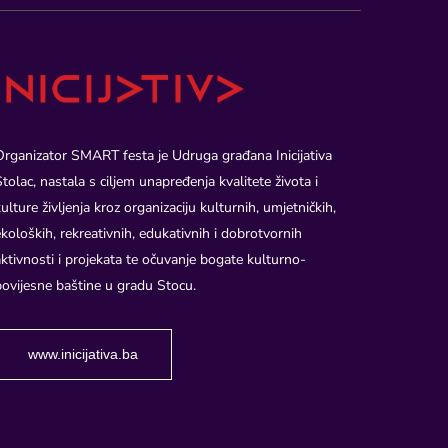
Organizator SMART festa je Udruga građana Inicijativa
Stolac, nastala s ciljem unapređenja kvalitete života i
kulture življenja kroz organizaciju kulturnih, umjetničkih,
ekoloških, rekreativnih, edukativnih i dobrotvornih
aktivnosti i projekata te očuvanje bogate kulturno-
povijesne baštine u gradu Stocu.
www.inicijativa.ba