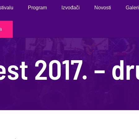
stivalu
Program
Izvođači
Novosti
Galeri
a
st 2017. – dr