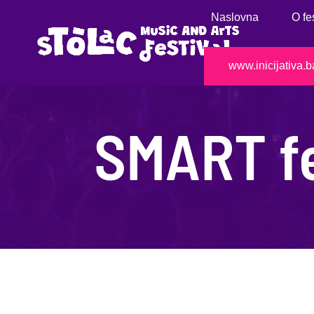
Naslovna
O fe
www.inicijativa.b
SMART fe