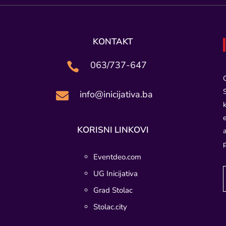
KONTAKT
063/737-647

info@inicijativa.ba

KORISNI LINKOVI
Eventdeo.com
UG Inicijativa
Grad Stolac
Stolac.city