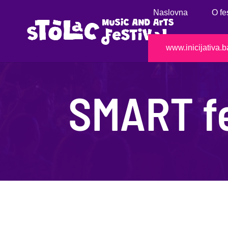
Naslovna
O fe
www.inicijativa.b
SMART fe