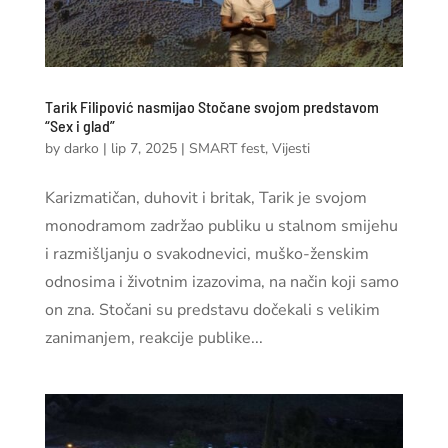
Tarik Filipović nasmijao Stočane svojom predstavom
“Sex i glad”
by
darko
|
lip 7, 2025
|
SMART fest
,
Vijesti
Karizmatičan, duhovit i britak, Tarik je svojom
monodramom zadržao publiku u stalnom smijehu
i razmišljanju o svakodnevici, muško-ženskim
odnosima i životnim izazovima, na način koji samo
on zna. Stočani su predstavu dočekali s velikim
zanimanjem, reakcije publike...