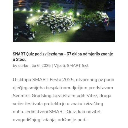
SMART Quiz pod zvijezdama – 37 ekipa odmjerilo znanje
u Stocu
by
darko
|
lip 6, 2025
|
Vijesti
,
SMART fest
U sklopu SMART Festa 2025, otvorenog uz puno
dječjeg smijeha besplatnom dječjom predstavom
Svemirci Gradskog kazališta mladih Vitez, druga
večer festivala protekla je u znaku kvizaškog
duha. Jedinstveni SMART Quiz, kao novitet
ovogodišnjeg izdanja, održan je pod...