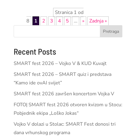
Stranica 1 od
8
1
2
3
4
5
...
»
Zadnja »
Pretraga
Recent Posts
SMART fest 2026 – Vojko V & KUD Kuvajt
SMART fest 2026 – SMART quiz i predstava
“Kamo ide ovAI svijet”
SMART fest 2026 završen koncertom Vojka V
FOTO| SMART fest 2026 otvoren kvizom u Stocu:
Pobjednik ekipa „Loško Jokas“
Vojko V dolazi u Stolac: SMART Fest donosi tri
dana vrhunskog programa