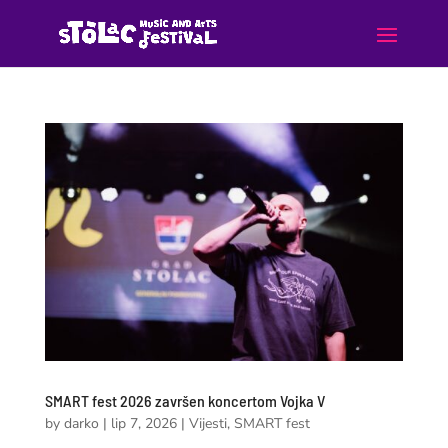
SMART fest 2026 završen koncertom Vojka V
by
darko
|
lip 7, 2026
|
Vijesti
,
SMART fest