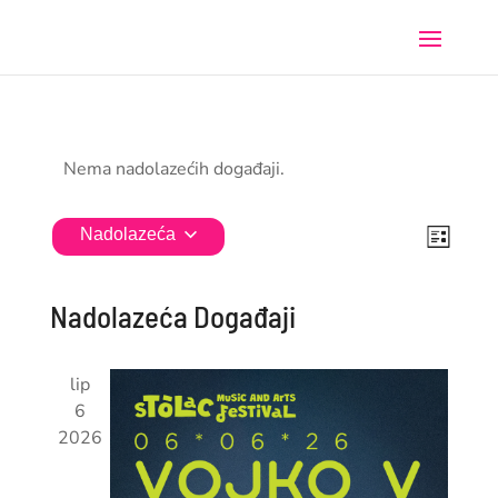
Nema nadolazećih događaji.
Događ
Naviga
Nadolazeća
Popis
naviga
pogled
Odaberite
pogle
datum.
Nadolazeća Događaji
lip
6
2026