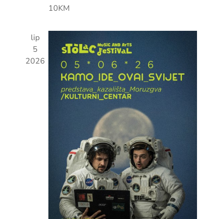
10KM
lip
5
2026