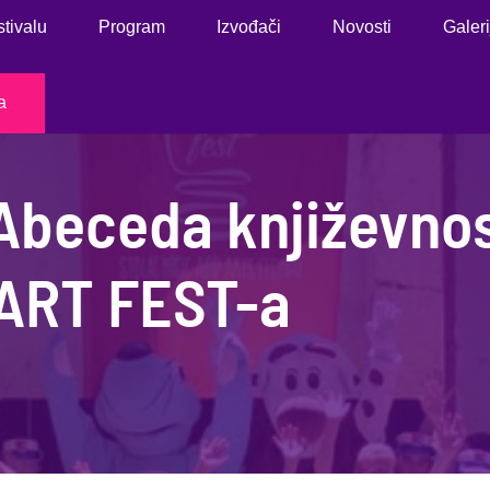
stivalu
Program
Izvođači
Novosti
Galeri
a
beceda književnos
MART FEST-a