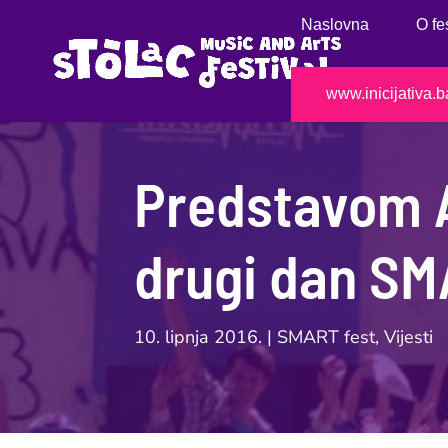
Naslovna
O fe
www.inicijativa.b
Predstavom A
drugi dan S
10. lipnja 2016.
|
SMART fest
,
Vijesti