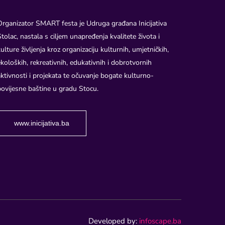
Organizator SMART festa je Udruga građana Inicijativa
Stolac, nastala s ciljem unapređenja kvalitete života i
kulture življenja kroz organizaciju kulturnih, umjetničkih,
ekoloških, rekreativnih, edukativnih i dobrotvornih
aktivnosti i projekata te očuvanje bogate kulturno-
povijesne baštine u gradu Stocu.
www.inicijativa.ba
Developed by:
infoscape.ba