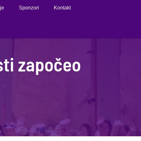
je
Sponzori
Kontakt
ti započeo