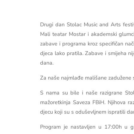
Drugi dan Stolac Music and Arts festi
Mali teatar Mostar i akademski glumci
zabave i programa kroz specifičan nači
djeca lako pratila. Zabave i smijeha nije
dana.
Za naše najmlađe mališane zadužene su 
S nama su bile i naše razigrane Sto
mažoretkinja Saveza FBiH. Njihova raz
djecu koji su s oduševljnem ispratili d
Program je nastavljen u 17:00h u gra