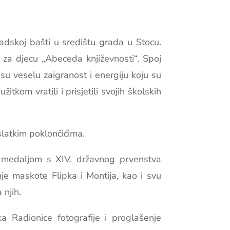
adskoj bašti u središtu grada u Stocu.
 za djecu „Abeceda književnosti“. Spoj
su veselu zaigranost i energiju koju su
itkom vratili i prisjetili svojih školskih
slatkim poklončićima.
m medaljom s XIV. državnog prvenstva
je maskote Flipka i Montija, kao i svu
 njih.
a Radionice fotografije i proglašenje