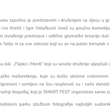
vala započeo je predstavom i druženjem za djecu u gr
 Ivo Krešić i Igor Vidačković izveli su poučnu komediju
n izvođenja predstave i odlične glumačke kreacije dali 
 falilo ni za sve odrasle koji su se na jedan trenutak s už
bili „Flipko i Monti“ koji su veselo druženje uljepšali 
lačke mažoretkinje, koje su došle okićene srebreno
igranost i osmijesi na licu rasplesali su i naše današn
anašnji događaj, koji je SMART FEST organizirao samo za
dskom parku izložbom fotografija najboljih sudionik