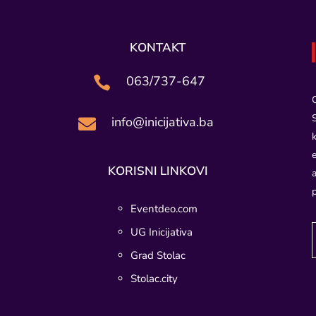
KONTAKT
063/737-647

info@inicijativa.ba

KORISNI LINKOVI
Eventdeo.com
UG Inicijativa
Grad Stolac
Stolac.city