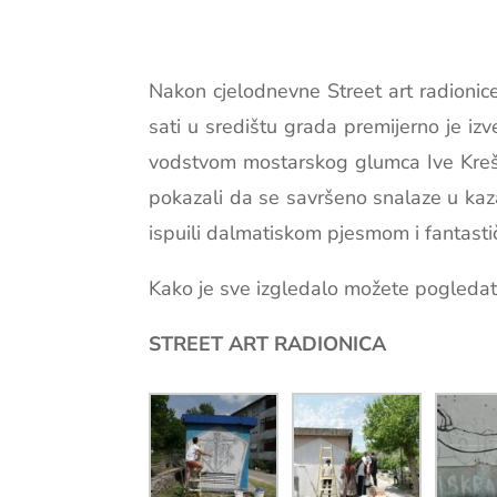
Nakon cjelodnevne Street art radionice
sati u središtu grada premijerno je iz
vodstvom mostarskog glumca Ive Krešić
pokazali da se savršeno snalaze u kazal
ispuili dalmatiskom pjesmom i fantast
Kako je sve izgledalo možete pogledati 
STREET ART RADIONICA