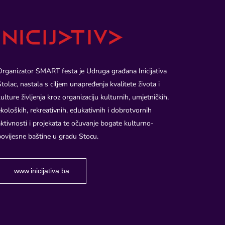
Organizator SMART festa je Udruga građana Inicijativa
Stolac, nastala s ciljem unapređenja kvalitete života i
kulture življenja kroz organizaciju kulturnih, umjetničkih,
ekoloških, rekreativnih, edukativnih i dobrotvornih
aktivnosti i projekata te očuvanje bogate kulturno-
povijesne baštine u gradu Stocu.
www.inicijativa.ba