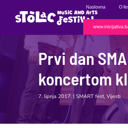
Naslovna
O fe
www.inicijativa.b
Prvi dan SMA
koncertom kl
7. lipnja 2017.
|
SMART fest
,
Vijesti