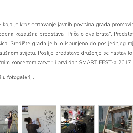
 koja je kroz ocrtavanje javnih površina grada promovir
vedena kazališna predstava „Priča o dva brata“. Predstav
a. Središte grada je bilo ispunjeno do posljednjeg mje
išnom svijetu. Poslije predstave druženje se nastavilo 
ičnim koncertom zatvorili prvi dan SMART FEST-a 2017.
u fotogaleriji.