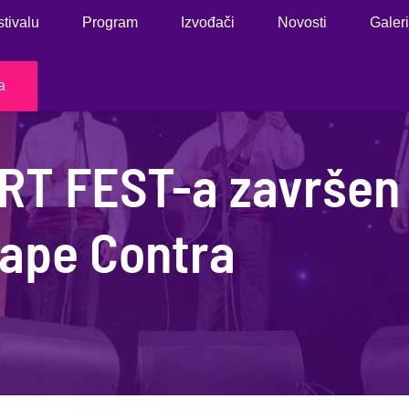
stivalu
Program
Izvođači
Novosti
Galeri
a
RT FEST-a završen 
ape Contra